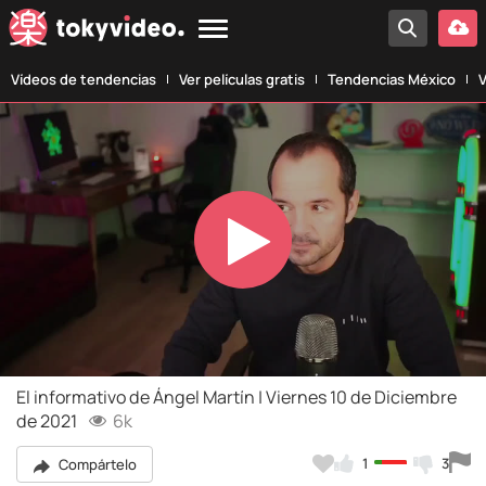
Vídeos de tendencias
Ver películas gratis
Tendencias México
V
Play
Video
El informativo de Ángel Martín | Viernes 10 de Diciembre
de 2021
6k
1
3
Compártelo