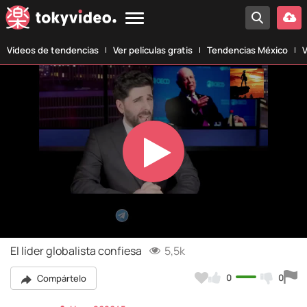
Vídeos de tendencias
Ver películas gratis
Tendencias México
V
Play
Video
El líder globalista confiesa
5,5k
0
0
Compártelo