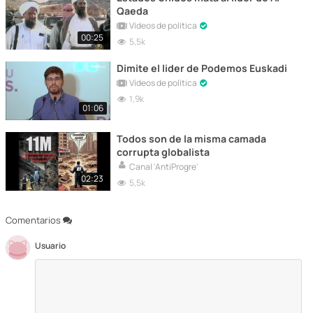
Qaeda
Vídeos de política
00:25
5,5k
Dimite el lider de Podemos Euskadi
Vídeos de política
1,9k
01:06
Todos son de la misma camada
corrupta globalista
Canal 'AntiProgre'
02:23
5,5k
Comentarios
Usuario