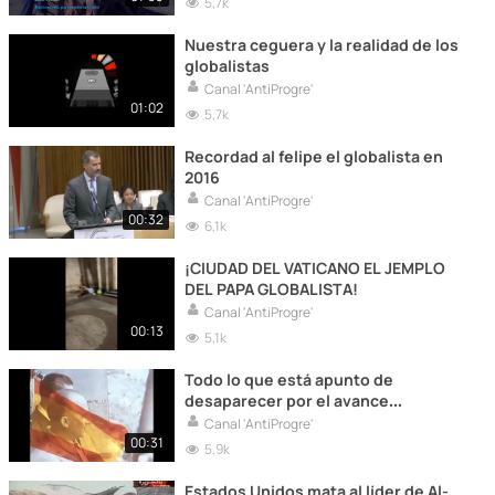
5,7k
juventud.
Nuestra ceguera y la realidad de los
globalistas
Canal 'AntiProgre'
01:02
5,7k
Recordad al felipe el globalista en
2016
Canal 'AntiProgre'
00:32
6,1k
¡CIUDAD DEL VATICANO EL JEMPLO
DEL PAPA GLOBALISTA!
Canal 'AntiProgre'
00:13
5,1k
Todo lo que está apunto de
desaparecer por el avance
globalista!
Canal 'AntiProgre'
00:31
5,9k
Estados Unidos mata al líder de Al-