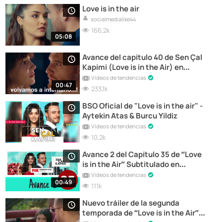
Love is in the air
socialmedialike44
166,2k
05:08
Avance del capítulo 40 de Sen Çal
Kapimi (Love is in the Air) en
español
Vídeos de tendencias
00:47
233,1k
BSO Oficial de "Love is in the air" -
Aytekin Atas & Burcu Yildiz
Vídeos de tendencias
10,2k
Avance 2 del Capítulo 35 de “Love
is in the Air” Subtitulado en
Castellano
Vídeos de tendencias
00:49
111k
Nuevo tráiler de la segunda
temporada de “Love is in the Air”