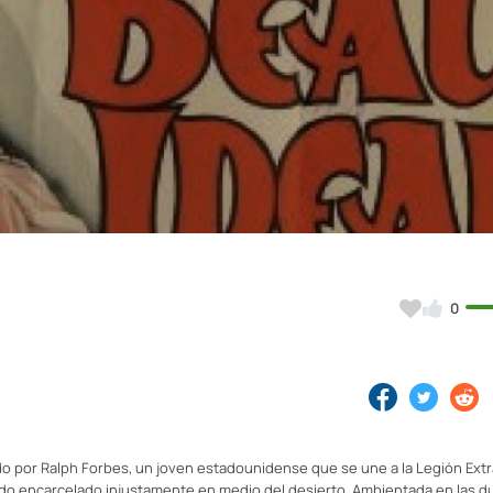
Video
0
ado por Ralph Forbes, un joven estadounidense que se une a la Legión Ext
sido encarcelado injustamente en medio del desierto. Ambientada en las 