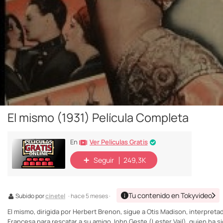
El mismo (1931) Película Completa
Ver Películas Gratis
En
Seguir
249,3K
Tu contenido en Tokyvideo
Subido por
cinetel
· hace 5 meses ·
El mismo, dirigida por Herbert Brenon, sigue a Otis Madison, interpret
Francesa para rescatar a su amigo John Geste (Lester Vail), quien ha 