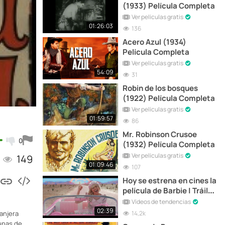
(1933) Película Completa
Ver películas gratis
01:26:03
136
Acero Azul (1934)
Película Completa
Ver películas gratis
54:09
31
Robin de los bosques
(1922) Película Completa
Ver películas gratis
01:59:57
86
Mr. Robinson Crusoe
0
(1932) Película Completa
Ver películas gratis
149
01:09:46
107
Hoy se estrena en cines la
película de Barbie | Tráiler
Oficial
Vídeos de tendencias
02:39
14,2k
ranjera
dunas de