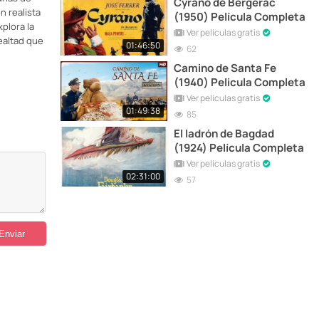
Cyrano de Bergerac
n realista
(1950) Película Completa
xplora la
Ver películas gratis
ealtad que
01:46:50
62
Camino de Santa Fe
(1940) Pelicula Completa
Ver películas gratis
01:49:38
85
El ladrón de Bagdad
(1924) Película Completa
Ver películas gratis
02:31:00
57