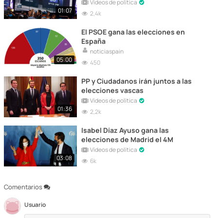
Vídeos de política
01:07
2,4k
El PSOE gana las elecciones en
España
noticiaspain
05:00
450
PP y Ciudadanos irán juntos a las
elecciones vascas
Vídeos de política
01:36
2,2k
Isabel Díaz Ayuso gana las
elecciones de Madrid el 4M
Vídeos de política
03:08
6k
Comentarios
Usuario