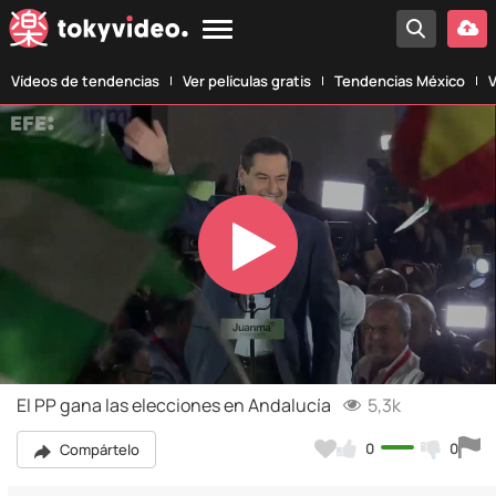
Vídeos de tendencias
Ver películas gratis
Tendencias México
V
Play
Video
El PP gana las elecciones en Andalucía
5,3k
0
0
Compártelo