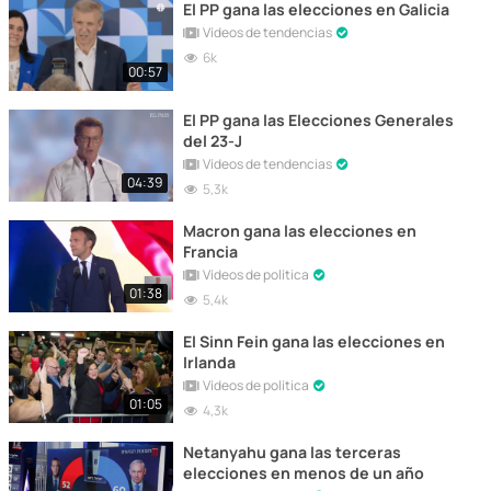
El PP gana las elecciones en Galicia
Vídeos de tendencias
6k
00:57
El PP gana las Elecciones Generales
del 23-J
Vídeos de tendencias
04:39
5,3k
Macron gana las elecciones en
Francia
Vídeos de política
01:38
5,4k
El Sinn Fein gana las elecciones en
Irlanda
Vídeos de política
01:05
4,3k
Netanyahu gana las terceras
elecciones en menos de un año