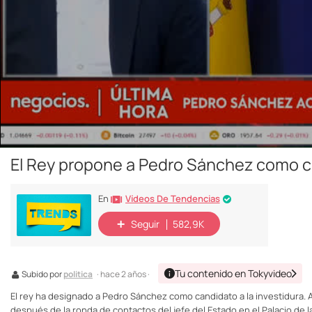
El Rey propone a Pedro Sánchez como ca
Vídeos De Tendencias
En
Seguir
582,9K
Tu contenido en Tokyvideo
Subido por
politica
· hace 2 años ·
El rey ha designado a Pedro Sánchez como candidato a la investidura. 
después de la ronda de contactos del jefe del Estado en el Palacio de l