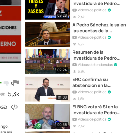
Investidura de Pedro
Sánchez
Vídeos de política
09:28
2,4k
A Pedro Sánchez le salen
las cuentas de la
investidura
Vídeos de política
4,7k
Resumen de la
Investidura de Pedro
Sánchez | Día 1
Vídeos de tendencias
02:24
5,9k
ERC confirma su
0
abstención en la
investidura de Pedro
Vídeos de política
5,3k
Sánchez
01:08
1,8k
El BNG votará SI en la
investidura de Pedro
Sanchez
Vídeos de política
00:56
2,4k
engol,
ará así