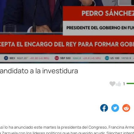
Video
ndidato a la investidura
1
Así lo ha anunciado este martes la presidenta del Congreso, Francina Arm
a Zarzuela con los líderes políticos que han querido acudir. Sánchez intent