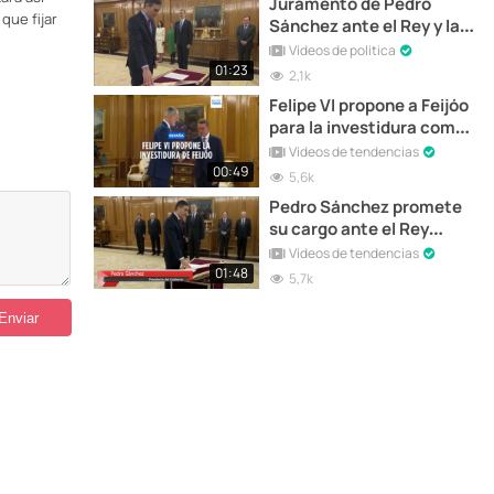
Juramento de Pedro
que fijar
Sánchez ante el Rey y la
Constitución
Vídeos de política
01:23
2,1k
Felipe VI propone a Feijóo
para la investidura como
Presidente del Gobierno
Vídeos de tendencias
00:49
5,6k
Pedro Sánchez promete
su cargo ante el Rey
Felipe VI
Vídeos de tendencias
01:48
5,7k