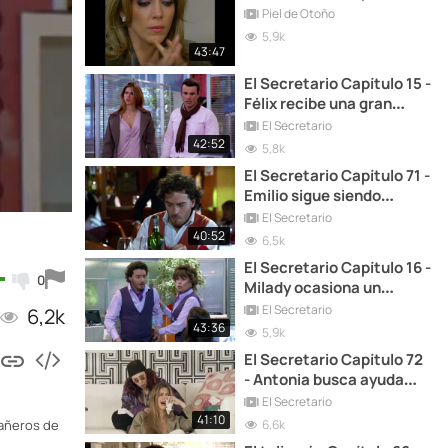
Piel de Otoño
5,9k
43:47
El Secretario Capítulo 15 -
Félix recibe una gran
noticia.
El Secretario
42:52
5,8k
El Secretario Capítulo 71 -
Emilio sigue siendo
perseguido por Mario.
El Secretario
40:52
6,5k
El Secretario Capítulo 16 -
0
Milady ocasiona un
incendio en la empresa.
El Secretario
6,2k
43:36
5,9k
El Secretario Capítulo 72
- Antonia busca ayuda
profesional.
El Secretario
41:10
6,6k
pañeros de