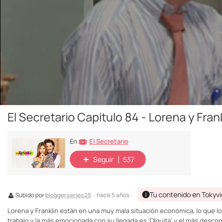
El Secretario Capítulo 84 - Lorena y Fran
El Secretario
En
Seguir
537
Tu contenido en Tokyv
Subido por
bloggerseries25
· hace 5 años ·
Lorena y Franklin están en una muy mala situación económica, lo que lo
trabajo y la más emocionada con su llegada es 'Olguita' y el más descon