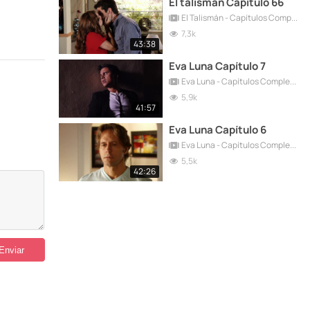
El talismán Capítulo 66
El Talismán - Capítulos Completos
7,3k
43:38
Eva Luna Capítulo 7
Eva Luna - Capítulos Completos
5,9k
41:57
Eva Luna Capítulo 6
Eva Luna - Capítulos Completos
5,5k
42:26