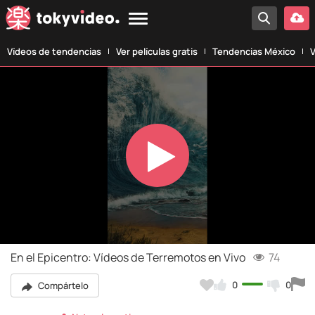
Vídeos de tendencias
Ver películas gratis
Tendencias México
V
Play
Video
En el Epicentro: Vídeos de Terremotos en Vivo
74
0
0
Compártelo