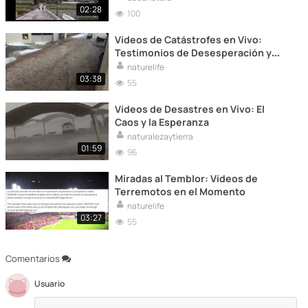
02:28
100
Vídeos de Catástrofes en Vivo:
Testimonios de Desesperación y
Esperanza
naturelife
03:38
55
Vídeos de Desastres en Vivo: El
Caos y la Esperanza
naturalezaytierra
01:59
96
Miradas al Temblor: Vídeos de
Terremotos en el Momento
naturelife
03:27
55
Comentarios
Usuario