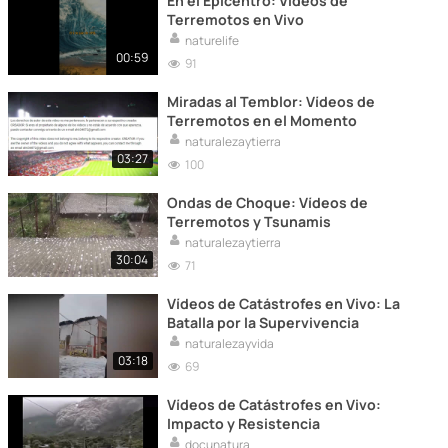
En el Epicentro: Vídeos de
Terremotos en Vivo
naturelife
00:59
91
Miradas al Temblor: Vídeos de
Terremotos en el Momento
naturalezaytierra
03:27
100
Ondas de Choque: Vídeos de
Terremotos y Tsunamis
naturalezaytierra
30:04
71
Vídeos de Catástrofes en Vivo: La
Batalla por la Supervivencia
naturalezayvida
03:18
69
Vídeos de Catástrofes en Vivo:
Impacto y Resistencia
docunatura