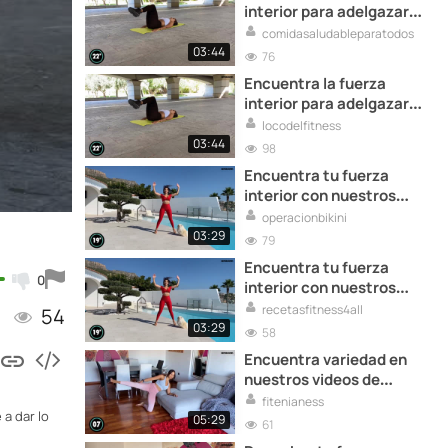
interior para adelgazar
con nuestros videos de
comidasaludableparatodos
ejercicio
03:44
76
Encuentra la fuerza
interior para adelgazar
con nuestros videos de
locodelfitness
ejercicio
03:44
98
Encuentra tu fuerza
interior con nuestros
videos de ejercicios
operacionbikini
03:29
79
Encuentra tu fuerza
0
interior con nuestros
videos de ejercicios
recetasfitness4all
54
03:29
58
Encuentra variedad en
nuestros videos de
ejercicios para adelgazar
fitenianess
a dar lo
05:29
61