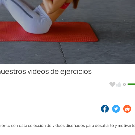
Video
nuestros videos de ejercicios
0
ento con esta colección de videos diseñados para desafiarte y motivarte 