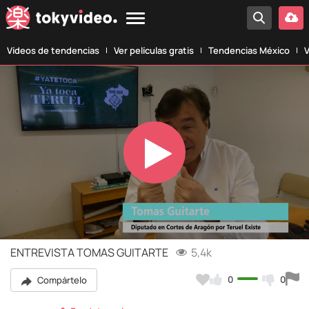
Vídeos de tendencias
Ver películas gratis
Tendencias México
V
Play
Video
ENTREVISTA TOMAS GUITARTE
5,4k
0
0
Compártelo