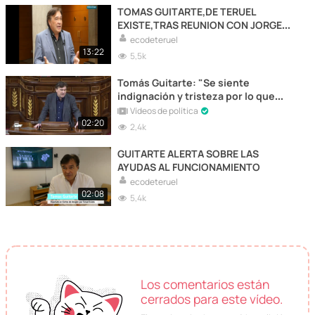
TOMAS GUITARTE,DE TERUEL
EXISTE,TRAS REUNION CON JORGE
AZCÓN
ecodeteruel
13:22
5,5k
Tomás Guitarte: "Se siente
indignación y tristeza por lo que
sucede aquí en cada debate"
Vídeos de política
02:20
2,4k
GUITARTE ALERTA SOBRE LAS
AYUDAS AL FUNCIONAMIENTO
ecodeteruel
02:08
5,4k
Los comentarios están
cerrados para este vídeo.