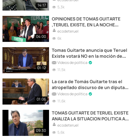
14:17
5,3k
OPINIONES DE TOMAS GUITARTE
,TERUEL EXISTE, EN LA NOCHE
ELECTORAL
ecodeteruel
04:00
6k
Tomas Guitarte anuncia que Teruel
Existe votará NO en la moción de
censura
Vídeos de política
01:12
11,5k
La cara de Tomás Guitarte tras el
atropellado discurso de un diputado
de VOX
Vídeos de política
01:06
11,6k
TOMAS GUITARTE DE TERUEL EXISTE
ANALIZA LA SITUACION POLITICA A
30 DE MAYO
ecodeteruel
09:30
5,6k