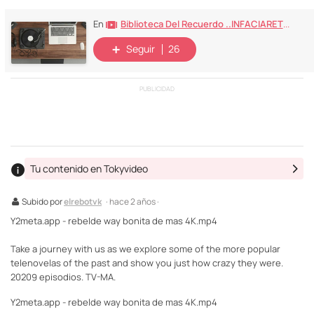
Biblioteca Del Recuerdo ..INFACIARETRO...80 90 REC
En
Seguir
26
PUBLICIDAD
Tu contenido en Tokyvideo
Subido por
elrebotvk
· hace 2 años ·
Y2meta.app - rebelde way bonita de mas 4K.mp4
Take a journey with us as we explore some of the more popular
telenovelas of the past and show you just how crazy they were.
20209 episodios. TV-MA.
Y2meta.app - rebelde way bonita de mas 4K.mp4