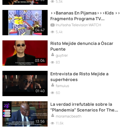
5,5k
>>Bananas En Pijamas>>>Kids >>
Fragmento Programa TV
VHS...REC...RETRO NI;EZ ..Recuerdos
InuYasha Television WATCH
TV.mp4
04:47
5,4k
Risto Mejide denuncia a Óscar
Puente
guytrer
03:04
83
Entrevista de Risto Mejide a
superhéroes
famuius
01:40
60
La verdad irrefutable sobre la
“Plandemia” Scenarios For The
Future Of Technology and
moramacbeath
International Development
13:56
11,6k
(Abstract)