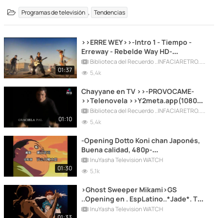
,
Programas de televisión
Tendencias
>>ERRE WEY>>-Intro 1 - Tiempo -
Erreway - Rebelde Way HD-
(480p).mp4
Biblioteca del Recuerdo ..INFACIARETRO...80 90 REC
01:37
5,4k
Chayyane en TV >>-PROVOCAME-
>>Telenovela >>Y2meta.app(1080p)
(1).mkv
Biblioteca del Recuerdo ..INFACIARETRO...80 90 REC
01:10
5,4k
-Opening Dotto Koni chan Japonés,
Buena calidad, 480p-
(480p).mp4.Y2meta.app
InuYasha Television WATCH
01:30
5,1k
>Ghost Sweeper Mikami>GS
..Opening en . EspLatino..*Jade*. TV
Television ...
InuYasha Television WATCH
01:33