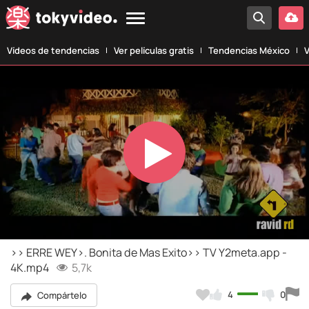
Vídeos de tendencias
Ver películas gratis
Tendencias México
V
Play
Video
>> ERRE WEY>. Bonita de Mas Exito>> TV Y2meta.app -
4K.mp4
5,7k
4
0
Compártelo