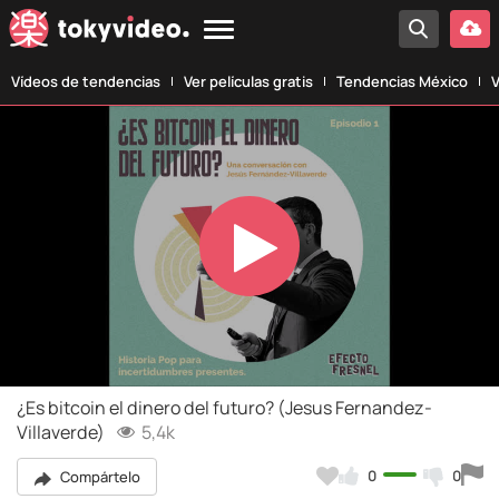
Vídeos de tendencias
Ver películas gratis
Tendencias México
V
Play
Video
¿Es bitcoin el dinero del futuro? (Jesus Fernandez-
Villaverde)
5,4k
0
0
Compártelo