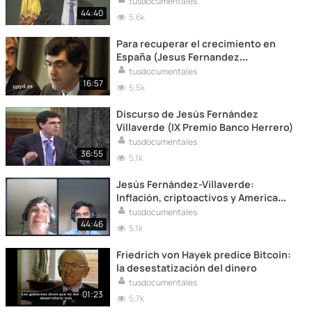
tusdocumentales
44:40
5,6k
Para recuperar el crecimiento en
España (Jesus Fernandez
Villaverde). 2014
tusdocumentales
16:57
5,5k
Discurso de Jesús Fernández
Villaverde (IX Premio Banco Herrero)
tusdocumentales
36:55
5,1k
Jesús Fernández-Villaverde:
Inflación, criptoactivos y America
Latina (Ceteris Paribus)
tusdocumentales
44:46
5,1k
Friedrich von Hayek predice Bitcoin:
la desestatización del dinero
tusdocumentales
01:23
5,7k