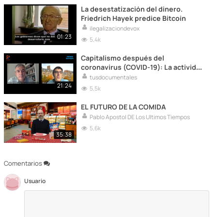
La desestatización del dinero.
Friedrich Hayek predice Bitcoin
ilegalizaciondevox
01:23
5,4k
Capitalismo después del
coronavirus (COVID-19): La actividad
económica y China (Jesús
tusdocumentales
Fernández Villaverde y Luis
21:24
5,5k
Garicano)
EL FUTURO DE LA COMIDA
Pablo Apostol DE Los Ultimos Tiempos
5,6k
35:38
Comentarios
Usuario