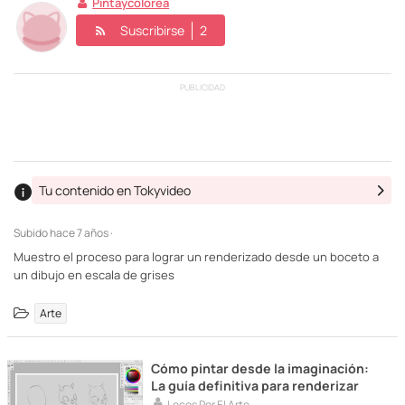
Pintaycolorea
Suscribirse
2
PUBLICIDAD
Tu contenido en Tokyvideo
Subido
hace 7 años ·
Muestro el proceso para lograr un renderizado desde un boceto a
un dibujo en escala de grises
Arte
Cómo pintar desde la imaginación:
La guía definitiva para renderizar
Locos Por El Arte