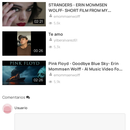
STRANGERS - ERIN MOMMSEN
WOLFF- SHORT FILM FROM MY
AUTHORSHIP.
emommsenwolff
02:21
5,6k
Te amo
yilberalvarez61
5,3k
00:26
Pink Floyd - Goodbye Blue Sky- Erin
Mommsen Wolff - AI Music Video For
my Authorshiip.
emommsenwolff
02:26
5,9k
Comentarios
Usuario