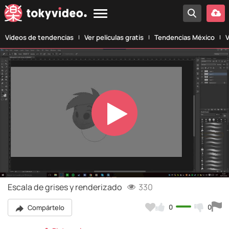
Vídeos de tendencias
Ver películas gratis
Tendencias México
V
Play
Video
Escala de grises y renderizado
330
0
0
Compártelo