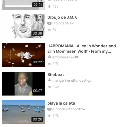
27:21
435
Dibujo de J.M. 6
Dibujos de J.M.
6k
30:36
HABROMANIA - Alice in Wonderland -
Erin Mommsen Wolff - From my
Authorship.
emommsenwolff
00:22
5,7k
Shebext
manganheneltoncastigo
5,4k
00:07
playa la caleta
el conde gitano 2024
5,7k
00:26