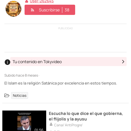
User-262645
Suscribirse
38
PUBLICIDAD
Tu contenido en Tokyvideo
Subido
hace 8 meses ·
El Islam es la religión Satánica por excelencia en estos tiempos.
Noticias
Escucha lo que dice el que gobierna,
el flijolis y la ayusu
Canal 'AntiProgre'
01:56