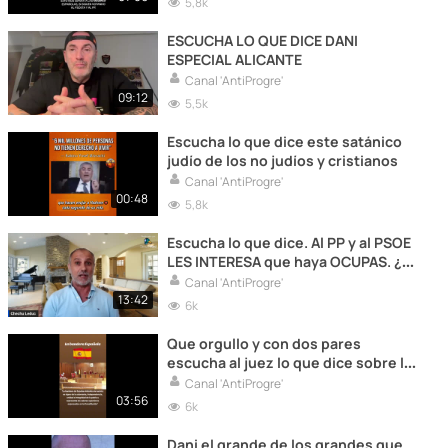
5,8k
ESCUCHA LO QUE DICE DANI
ESPECIAL ALICANTE
Canal 'AntiProgre'
09:12
5,5k
Escucha lo que dice este satánico
judío de los no judíos y cristianos
Canal 'AntiProgre'
00:48
5,8k
Escucha lo que dice. Al PP y al PSOE
LES INTERESA que haya OCUPAS. ¿TE
IMAGINAS POR QUÉ?
Canal 'AntiProgre'
13:42
6k
Que orgullo y con dos pares
escucha al juez lo que dice sobre la
bandera de España ?
Canal 'AntiProgre'
03:56
6k
Dani el grande de los grandes que