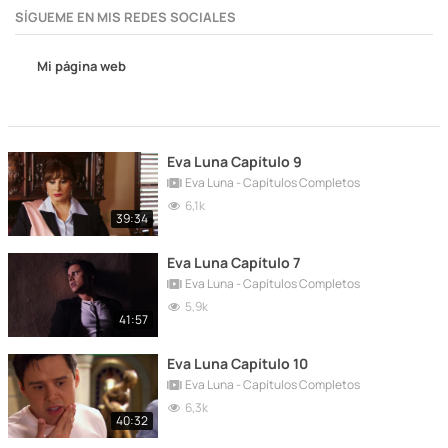
SÍGUEME EN MIS REDES SOCIALES
Mi página web
Eva Luna Capítulo 9
Eva Luna - Capítulos Completos
6,1k
39:34
Eva Luna Capítulo 7
Eva Luna - Capítulos Completos
5,9k
41:57
Eva Luna Capítulo 10
Eva Luna - Capítulos Completos
6,3k
40:32