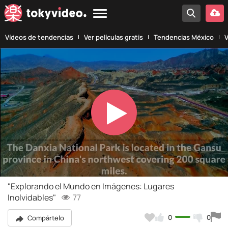
Vídeos de tendencias
Ver películas gratis
Tendencias México
V
Play
Video
"Explorando el Mundo en Imágenes: Lugares
Inolvidables"
77
0
0
Compártelo