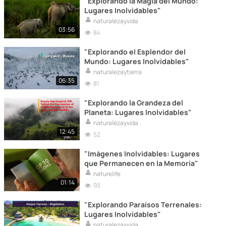
"Explorando la Magia del Mundo:
Lugares Inolvidables"
naturalezayvida
03:56
84
"Explorando el Esplendor del
Mundo: Lugares Inolvidables"
naturalezaytierra
06:35
81
"Explorando la Grandeza del
Planeta: Lugares Inolvidables"
naturalezayvida
12:45
52
"Imágenes Inolvidables: Lugares
que Permanecen en la Memoria"
naturelife
01:14
93
"Explorando Paraísos Terrenales:
Lugares Inolvidables"
naturalezayvida