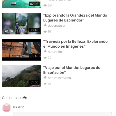
02:08
59
"Explorando la Grandeza del Mundo:
Lugares de Esplendor"
docunatura
18:48
91
"Travesía por la Belleza: Explorando
el Mundo en Imágenes"
naturelife
01:48
74
"Viaje por el Mundo: Lugares de
Ensoñación"
naturalezayvida
01:05
81
Comentarios
Usuario