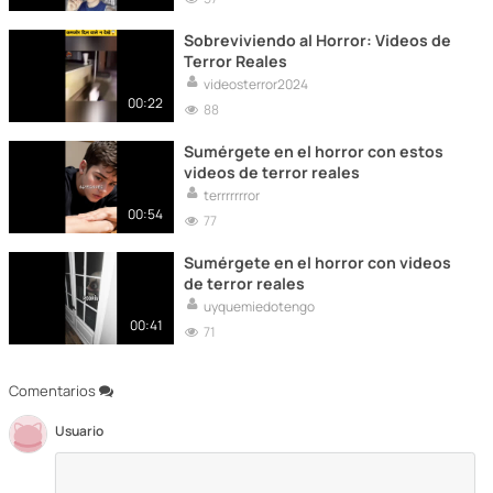
Sobreviviendo al Horror: Videos de
Terror Reales
videosterror2024
00:22
88
Sumérgete en el horror con estos
videos de terror reales
terrrrrrror
00:54
77
Sumérgete en el horror con videos
de terror reales
uyquemiedotengo
00:41
71
Comentarios
Usuario