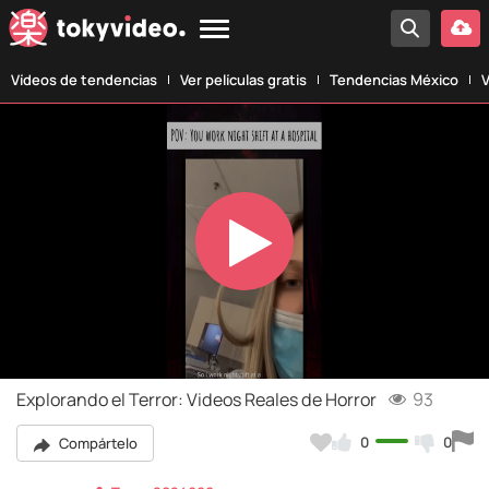
Vídeos de tendencias
Ver películas gratis
Tendencias México
V
Play
Video
Explorando el Terror: Videos Reales de Horror
93
0
0
Compártelo