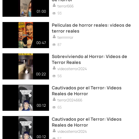
terror666
01:00
93
Películas de horror reales: videos de
terror reales
terrrrrrror
00:47
87
Sobreviviendo al Horror: Videos de
Terror Reales
videosterror2024
00:22
56
Cautivados por el Terror: Videos
Reales de Horror
terror2024666
00:12
65
Cautivados por el Terror: Videos
Reales de Horror
videosterror2024
00:12
57