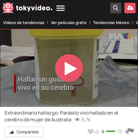
Vídeos de tendencias
Ver películas gratis
Tendencias México
V
Play
Video
Extraordinario hallazgo: Parásito vivo hallado en el
cerebro de mujer de Australia
5,7k
0
0
Compártelo