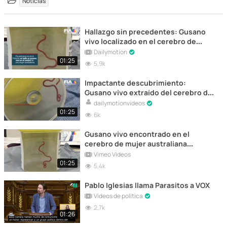
Noticias
Hallazgo sin precedentes: Gusano
vivo localizado en el cerebro de
mujer de Australia
Dailymotion
01:25
5,9k
Impactante descubrimiento:
Gusano vivo extraído del cerebro de
mujer australiana
dailymotionvideos
01:25
6k
Gusano vivo encontrado en el
cerebro de mujer australiana
aquejada de extraños síntomas
Vimeo Videos
01:25
5,4k
Pablo Iglesias llama Parasitos a VOX
Vídeos de política
2,7k
01:26