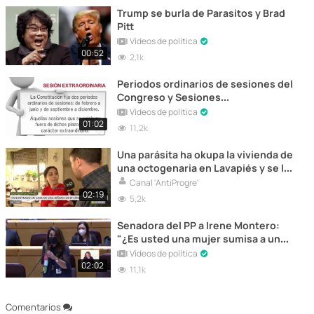
Trump se burla de Parasitos y Brad
Pitt
Vídeos de política
00:52
2,1k
Periodos ordinarios de sesiones del
Congreso y Sesiones
extraordinarias
Vídeos de política
01:02
11,2k
Una parásita ha okupa la vivienda de
una octogenaria en Lavapiés y se la
ha desvalijado por completo.
Canal 'AntiProgre'
02:19
5,2k
Senadora del PP a Irene Montero:
"¿Es usted una mujer sumisa a un
macho alfa? De mujer a mujer"
Vídeos de política
02:02
11,1k
Comentarios