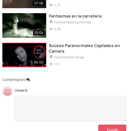
07:06
4,2k
Fantasmas en la carretera
fantasmasymazmorras
6,9k
10:04
Suceso Paranormales Captados en
Camara
ParanormalCranøs
04:56
12k
Comentarios
Usuario