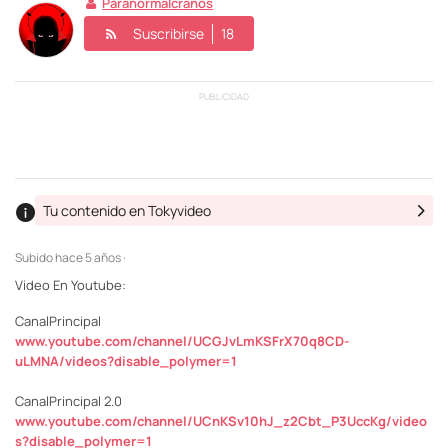
Paranormalcranos
Suscribirse
18
PUBLICIDAD
Tu contenido en Tokyvideo
Subido
hace 5 años ·
Video En Youtube:
CanalPrincipal
www.youtube.com/channel/UCGJvLmKSFrX70q8CD-
uLMNA/videos?disable_polymer=1
CanalPrincipal 2.0
www.youtube.com/channel/UCnKSv10hJ_z2Cbt_P3UccKg/video
s?disable_polymer=1