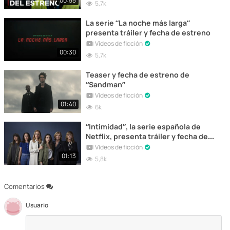
00:55
5,7k
La serie “La noche más larga”
presenta tráiler y fecha de estreno
Vídeos de ficción
00:30
5,7k
Teaser y fecha de estreno de
“Sandman”
Vídeos de ficción
01:40
6k
“Intimidad”, la serie española de
Netflix, presenta tráiler y fecha de
estreno
Vídeos de ficción
01:13
5,8k
Comentarios
Usuario