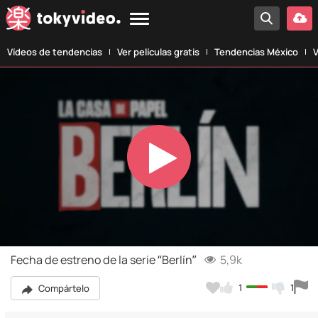
Vídeos de tendencias
Ver películas gratis
Tendencias México
V
Play
Video
Fecha de estreno de la serie “Berlín”
5,9k
1
1
Compártelo