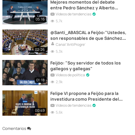
Mejores momentos del debate
entre Pedro Sánchez y Alberto
Núñez Feijoo
Vídeos de tendencias
05:16
5,7k
@Santi_ABASCAL a Feijóo:"Ustedes,
son responsables de que Sánchez
siga sentado en el banco azul".
Canal 'AntiProgre'
02:26
5,3k
Feijóo: "Soy servidor de todos los
gallegos y gallegas"
Vídeos de política
01:18
2,9k
Felipe VI propone a Feijóo para la
investidura como Presidente del
Gobierno
Vídeos de tendencias
00:49
5,6k
Comentarios