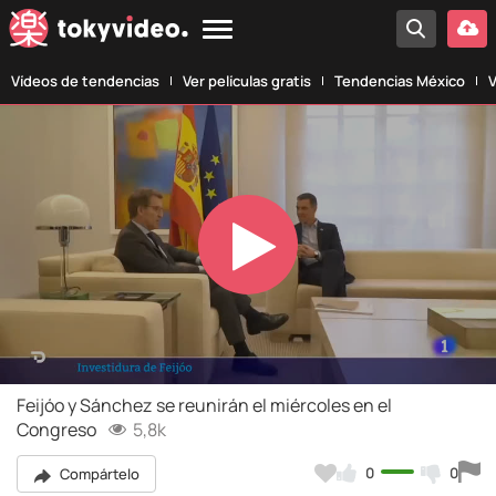
Vídeos de tendencias
Ver películas gratis
Tendencias México
V
Play
Video
Feijóo y Sánchez se reunirán el miércoles en el
Congreso
5,8k
0
0
Compártelo