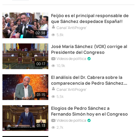
Feijóo es el principal responsable de
que Sánchez despedace España!!
Canal 'AntiProgre'
02:38
5,8k
José María Sánchez (VOX) corrige al
Presidente del Congreso
Vídeos de política
00:17
10,9k
El análisis del Dr. Cabrera sobre la
comparecencia de Pedro Sánchez
en el Congreso
Canal 'AntiProgre'
01:15
5,5k
Elogios de Pedro Sánchez a
Fernando Simón hoy en el Congreso
Vídeos de política
01:13
2,7k