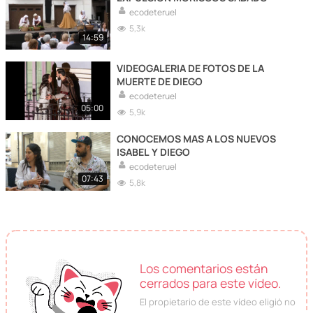
ecodeteruel
5,3k
14:59
VIDEOGALERIA DE FOTOS DE LA
MUERTE DE DIEGO
ecodeteruel
05:00
5,9k
CONOCEMOS MAS A LOS NUEVOS
ISABEL Y DIEGO
ecodeteruel
07:43
5,8k
Los comentarios están
cerrados para este vídeo.
El propietario de este vídeo eligió no