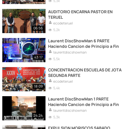
5,3k
AUDITORIO ENCARNA PASTOR EN
TERUEL
ecodeteruel
06:56
5,2k
Laurent DiscShowMan 6 PARTE
Haciendo Cancion de Principio a Fin
laurentdiscshowman
43:17
5,5k
CONCENTRACION ESCUELAS DE JOTA
SEGUNDA PARTE
ecodeteruel
18:09
5,4k
Laurent DiscShowMan 1 PARTE
Haciendo Cancion de Principio a Fin
laurentdiscshowman
24:24
5,3k
EXPULSION MORISCOS SABADO