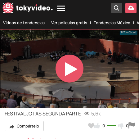
Vídeos de tendencias
Ver películas gratis
Tendencias México
V
Play
Video
FESTIVAL JOTAS SEGUNDA PARTE
5,6k
0
0
Compártelo