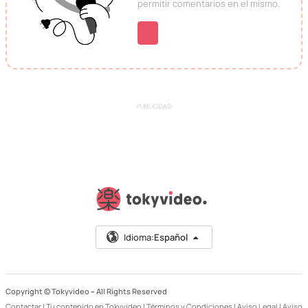
permitir comentarios en el mismo.
PUBLICIDAD
Idioma:
Español
Copyright © Tokyvideo –
All Rights Reserved
Contactar
|
Tu contenido en Tokyvideo
|
Términos y Condiciones
|
Aviso Legal
|
Aviso