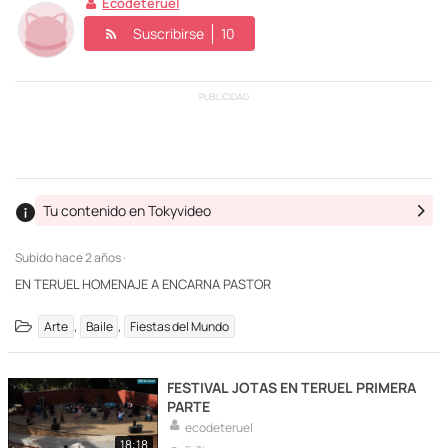
Ecodeteruel
Suscribirse
10
PUBLICIDAD
Tu contenido en Tokyvideo
Subido
hace 2 años ·
EN TERUEL HOMENAJE A ENCARNA PASTOR
,
,
Arte
Baile
Fiestas del Mundo
FESTIVAL JOTAS EN TERUEL PRIMERA
PARTE
ecodeteruel
18:18