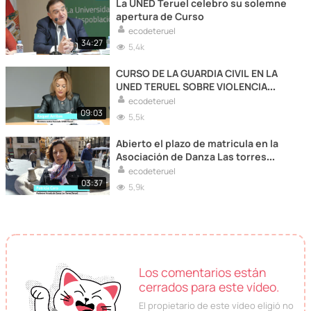
La UNED Teruel celebro su solemne
apertura de Curso
ecodeteruel
34:27
5,4k
CURSO DE LA GUARDIA CIVIL EN LA
UNED TERUEL SOBRE VIOLENCIA
CONTRA MUJERES
ecodeteruel
09:03
5,5k
Abierto el plazo de matricula en la
Asociación de Danza Las torres
(Video).De todo y para todos los
ecodeteruel
niveles
03:37
5,9k
Los comentarios están
cerrados para este vídeo.
El propietario de este vídeo eligió no