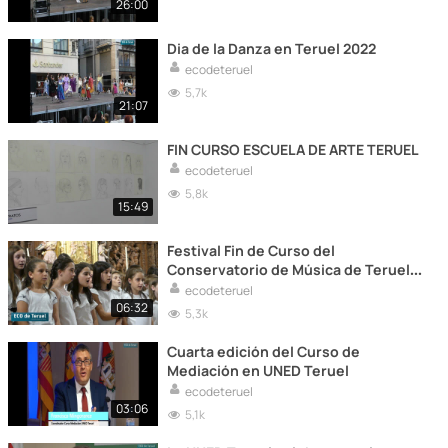
26:00
Dia de la Danza en Teruel 2022
ecodeteruel
5,7k
21:07
FIN CURSO ESCUELA DE ARTE TERUEL
ecodeteruel
5,8k
15:49
Festival Fin de Curso del
Conservatorio de Música de Teruel.
Iglesia de San Pedro,15 de junio de
ecodeteruel
2022
06:32
5,3k
Cuarta edición del Curso de
Mediación en UNED Teruel
ecodeteruel
03:06
5,1k