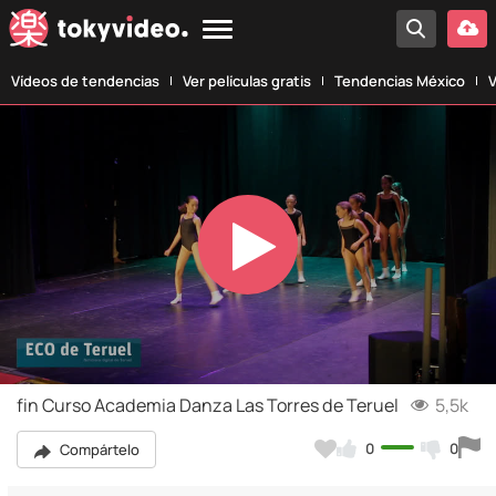
Vídeos de tendencias
Ver películas gratis
Tendencias México
V
Play
Video
fin Curso Academia Danza Las Torres de Teruel
5,5k
0
0
Compártelo