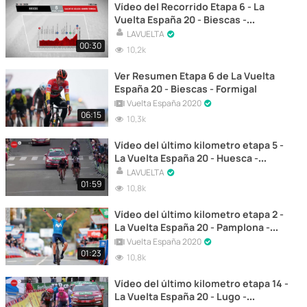
Vídeo del Recorrido Etapa 6 - La
Vuelta España 20 - Biescas -
Formigal
LAVUELTA
00:30
10,2k
Ver Resumen Etapa 6 de La Vuelta
España 20 - Biescas - Formigal
Vuelta España 2020
06:15
10,3k
Vídeo del último kilometro etapa 5 -
La Vuelta España 20 - Huesca -
Sabiñánigo
LAVUELTA
01:59
10,8k
Vídeo del último kilometro etapa 2 -
La Vuelta España 20 - Pamplona -
Lekunberri
Vuelta España 2020
01:23
10,8k
Vídeo del último kilometro etapa 14 -
La Vuelta España 20 - Lugo -