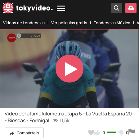
Vídeos de tendencias
Ver películas gratis
Tendencias México
V
Play
Video
Vídeo del último kilometro etapa 6 - La Vuelta España 20
- Biescas - Formigal
11,5k
0
0
Compártelo