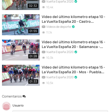
Ourense
Vuelta España 2020
02:32
10,4k
Vídeo del último kilometro etapa 10 -
La Vuelta España 20 - Castro
Urdiales - Suances
Vídeos de deporte
01:55
11,1k
Vídeo del último kilometro etapa 16 -
La Vuelta España 20 - Salamanca -
Ciudad Rodrigo
Vuelta España 2020
01:28
10,3k
Vídeo del último kilometro etapa 15 -
La Vuelta España 20 - Mos - Puebla
de Sanabria
Vuelta España 2020
01:33
10,5k
Comentarios
Usuario