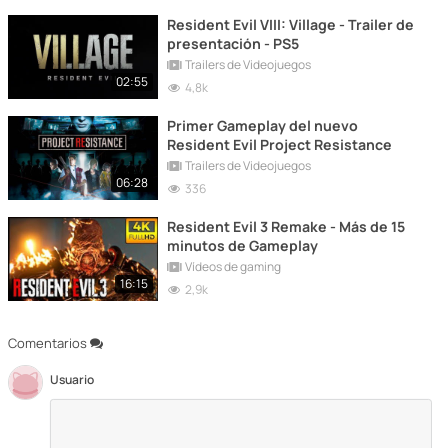
Resident Evil VIII: Village - Trailer de
presentación - PS5
Trailers de Videojuegos
02:55
4,8k
Primer Gameplay del nuevo
Resident Evil Project Resistance
Trailers de Videojuegos
06:28
336
Resident Evil 3 Remake - Más de 15
minutos de Gameplay
Vídeos de gaming
16:15
2,9k
Comentarios
Usuario