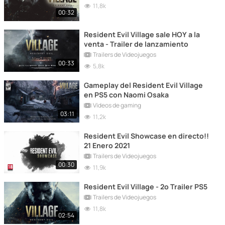
11,8k
00:32
Resident Evil Village sale HOY a la
venta - Trailer de lanzamiento
Trailers de Videojuegos
00:33
5,8k
Gameplay del Resident Evil Village
en PS5 con Naomi Osaka
Vídeos de gaming
03:11
11,2k
Resident Evil Showcase en directo!!
21 Enero 2021
Trailers de Videojuegos
00:30
11,9k
Resident Evil Village - 2º Trailer PS5
Trailers de Videojuegos
11,8k
02:54