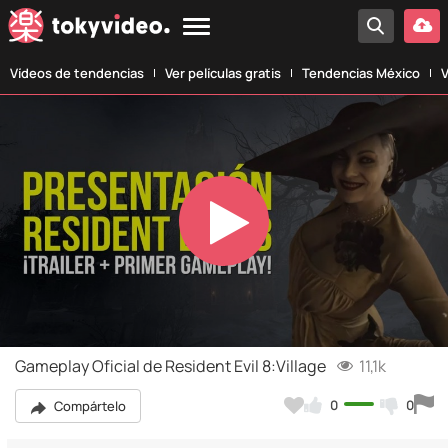
Vídeos de tendencias
Ver películas gratis
Tendencias México
V
Play
Video
Gameplay Oficial de Resident Evil 8:Village
11,1k
0
0
Compártelo