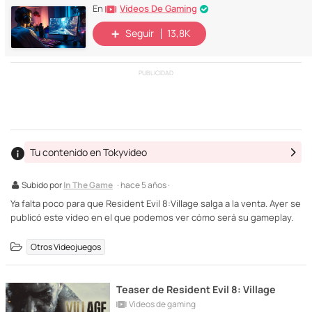
Vídeos De Gaming
En
Seguir
13,8K
PUBLICIDAD
Tu contenido en Tokyvideo
Subido por
In The Game
· hace 5 años ·
Ya falta poco para que Resident Evil 8:Village salga a la venta. Ayer se
publicó este vídeo en el que podemos ver cómo será su gameplay.
Otros Videojuegos
Teaser de Resident Evil 8: Village
Vídeos de gaming