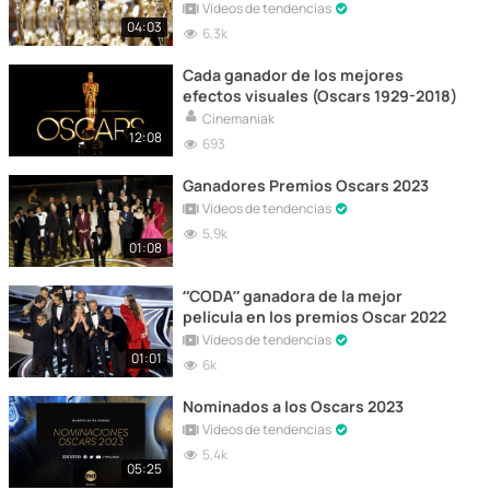
Vídeos de tendencias
04:03
6,3k
Cada ganador de los mejores
efectos visuales (Oscars 1929-2018)
Cinemaniak
12:08
693
Ganadores Premios Oscars 2023
Vídeos de tendencias
5,9k
01:08
“CODA” ganadora de la mejor
película en los premios Oscar 2022
Vídeos de tendencias
01:01
6k
Nominados a los Oscars 2023
Vídeos de tendencias
5,4k
05:25