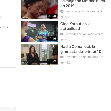
Lo mejor de Simone Biles
en 2019
Ejecuciones brillantes de Gimnasia Artística Femenina
08:48
412
to
Olga Korbut en la
cional
actualidad
Leyendas de la Gimnasia Artística: Olga Korbut
14:46
349
Nadia Comaneci, la
gimnasta del primer 10
Leyendas de la Gimnasia Artística: Nadia Comaneci
18:49
482