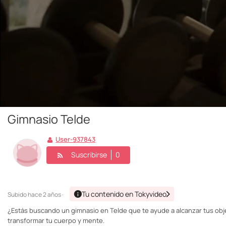
Gimnasio Telde
User-937843
Suscribirse
0
Tu contenido en Tokyvideo
Subido
hace 2 años ·
¿Estás buscando un gimnasio en Telde que te ayude a alcanzar tus obj
transformar tu cuerpo y mente.