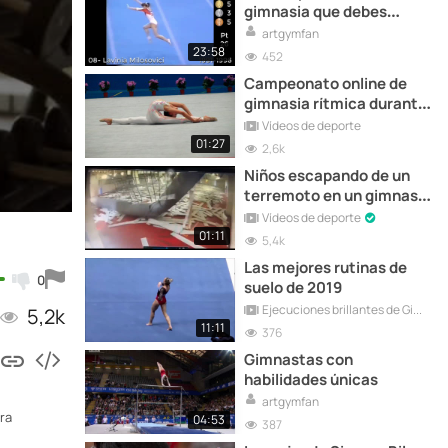
gimnasia que debes
conocer
artgymfan
23:58
452
Campeonato online de
gimnasia rítmica durante
el confinamiento
Vídeos de deporte
01:27
2,6k
Niños escapando de un
terremoto en un gimnasio
de Taiwán
Vídeos de deporte
01:11
5,4k
Las mejores rutinas de
0
suelo de 2019
Ejecuciones brillantes de Gimnasia Artística Femenina
5,2k
11:11
376
Gimnastas con
habilidades únicas
artgymfan
ra
04:53
387