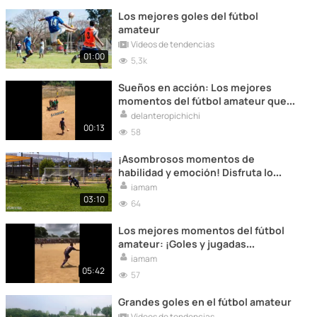
Los mejores goles del fútbol
amateur
Vídeos de tendencias
01:00
5,3k
Sueños en acción: Los mejores
momentos del fútbol amateur que
alimentan las aspiraciones.
delanteropichichi
00:13
58
¡Asombrosos momentos de
habilidad y emoción! Disfruta lo
mejor del fútbol amateur.
iamam
03:10
64
Los mejores momentos del fútbol
amateur: ¡Goles y jugadas
impresionantes!
iamam
05:42
57
Grandes goles en el fútbol amateur
Vídeos de tendencias