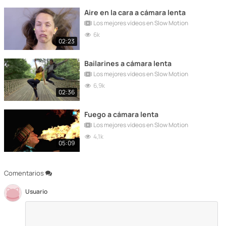
Aire en la cara a cámara lenta
Los mejores vídeos en Slow Motion
6k
02:23
Bailarines a cámara lenta
Los mejores vídeos en Slow Motion
6,9k
02:36
Fuego a cámara lenta
Los mejores vídeos en Slow Motion
4,1k
05:09
Comentarios
Usuario