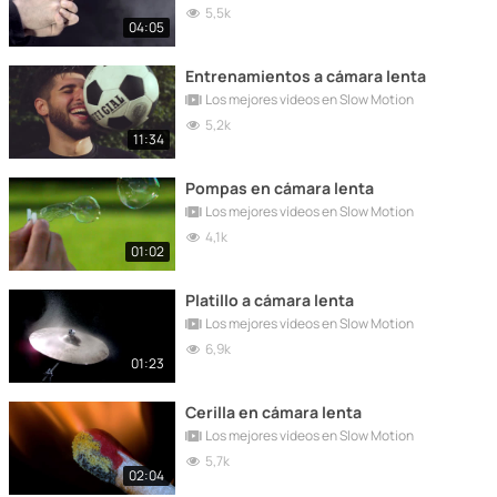
5,5k
04:05
Entrenamientos a cámara lenta
Los mejores vídeos en Slow Motion
5,2k
11:34
Pompas en cámara lenta
Los mejores vídeos en Slow Motion
4,1k
01:02
Platillo a cámara lenta
Los mejores vídeos en Slow Motion
6,9k
01:23
Cerilla en cámara lenta
Los mejores vídeos en Slow Motion
5,7k
02:04