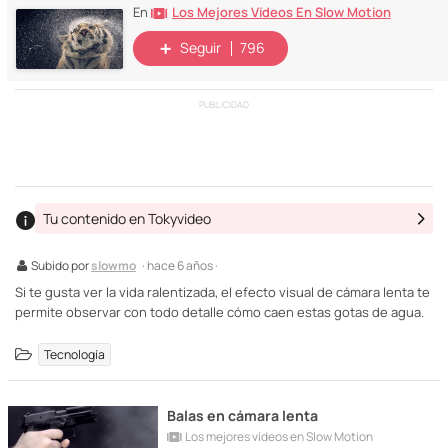
Los Mejores Vídeos En Slow Motion
En
Seguir
796
PUBLICIDAD
Tu contenido en Tokyvideo
Subido por
slowmo
· hace 6 años ·
Si te gusta ver la vida ralentizada, el efecto visual de cámara lenta te
permite observar con todo detalle cómo caen estas gotas de agua.
Tecnología
Balas en cámara lenta
Los mejores vídeos en Slow Motion