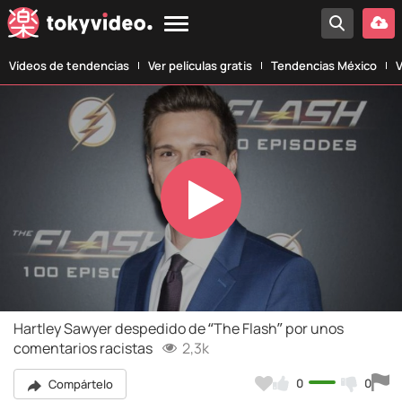
Vídeos de tendencias
Ver películas gratis
Tendencias México
V
Play
Video
Hartley Sawyer despedido de “The Flash” por unos
comentarios racistas
2,3k
0
0
Compártelo