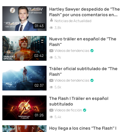
Hartley Sawyer despedido de “The
Flash” por unos comentarios en
Twitter
Noticias de Actualidad
01:43
3,8k
Nuevo tráiler en español de “The
Flash”
Vídeos de tendencias
02:42
5,7k
Tráiler oficial subtitulado de “The
Flash”
Vídeos de tendencias
02:37
5,6k
The Flash | Tráiler en español
subtitulado
Vídeos de ficción
01:26
5,4k
Hoy llega a los cines “The Flash” |