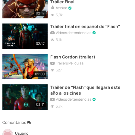
Tráiler Final
ficcion
02:17
5,9k
Tráiler final en español de “Flash”
Vídeos de tendencias
5,1k
02:17
Flash Gordon (trailer)
Trailers Peliculas
627
02:00
Tráiler de “Flash” que llegará este
año a los cines
Vídeos de tendencias
03:11
5,7k
Comentarios
Usuario