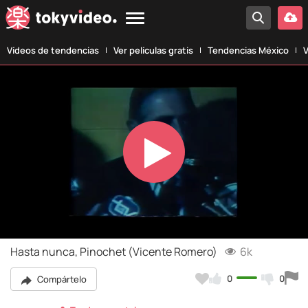
Vídeos de tendencias
Ver películas gratis
Tendencias México
V
Play
Video
Hasta nunca, Pinochet (Vicente Romero)
6k
0
0
Compártelo