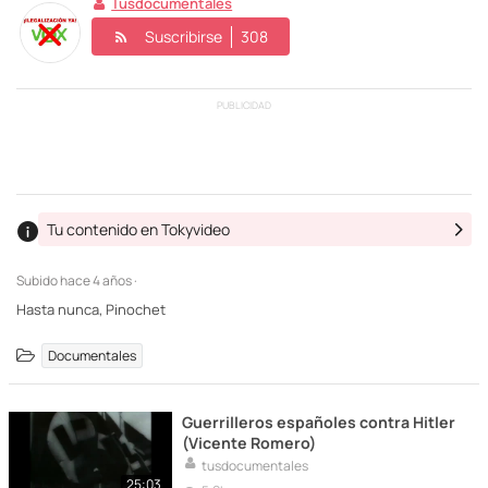
Tusdocumentales
Suscribirse
308
PUBLICIDAD
Tu contenido en Tokyvideo
Subido
hace 4 años ·
Hasta nunca, Pinochet
Documentales
Guerrilleros españoles contra Hitler
(Vicente Romero)
tusdocumentales
25:03