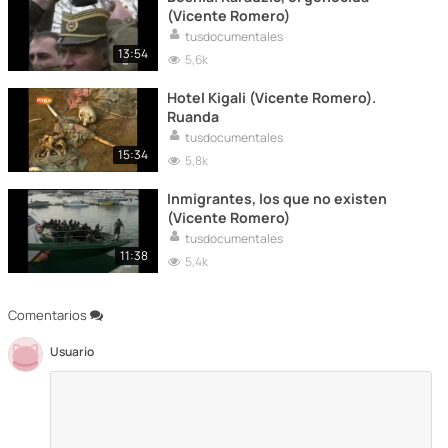
(Vicente Romero)
tusdocumentales
13:54
5,6k
Hotel Kigali (Vicente Romero).
Ruanda
tusdocumentales
15:34
5,8k
Inmigrantes, los que no existen
(Vicente Romero)
tusdocumentales
11:38
5,4k
Comentarios
Usuario