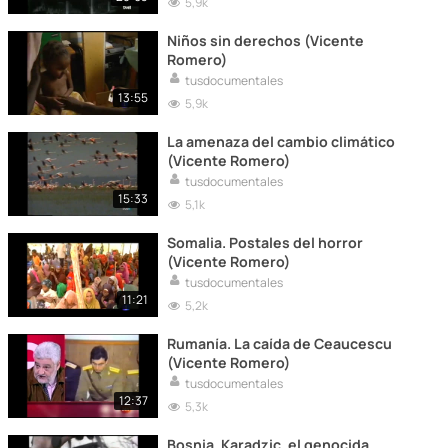
5,9k
Niños sin derechos (Vicente
Romero)
tusdocumentales
13:55
5,9k
La amenaza del cambio climático
(Vicente Romero)
tusdocumentales
15:33
5,1k
Somalia. Postales del horror
(Vicente Romero)
tusdocumentales
11:21
5,2k
Rumanía. La caída de Ceaucescu
(Vicente Romero)
tusdocumentales
12:37
5,3k
Bosnia. Karadzic, el genocida