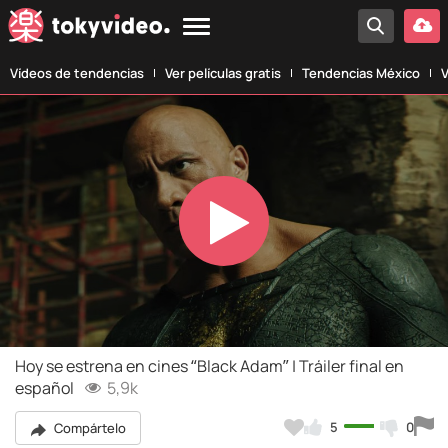
Vídeos de tendencias
Ver películas gratis
Tendencias México
V
Play
Video
Hoy se estrena en cines “Black Adam” | Tráiler final en
español
5,9k
5
0
Compártelo