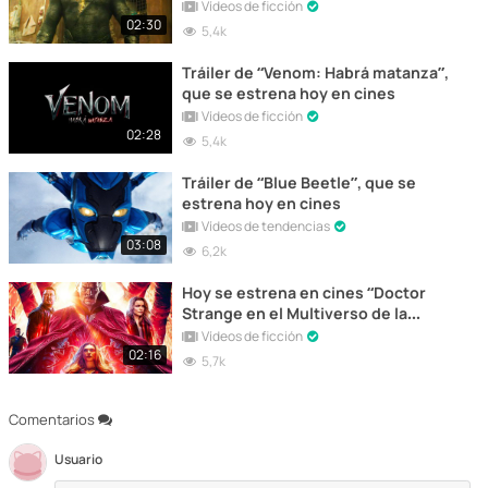
Vídeos de ficción
02:30
5,4k
Tráiler de “Venom: Habrá matanza”,
que se estrena hoy en cines
Vídeos de ficción
02:28
5,4k
Tráiler de “Blue Beetle”, que se
estrena hoy en cines
Vídeos de tendencias
03:08
6,2k
Hoy se estrena en cines “Doctor
Strange en el Multiverso de la
Locura” | Tráiler Final
Vídeos de ficción
02:16
5,7k
Comentarios
Usuario