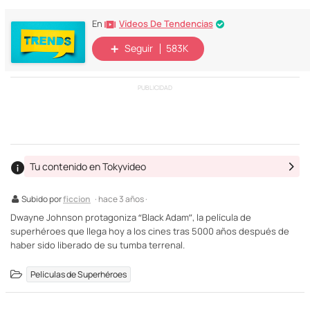
Vídeos De Tendencias
En
Seguir
583K
PUBLICIDAD
Tu contenido en Tokyvideo
Subido por
ficcion
· hace 3 años ·
Dwayne Johnson protagoniza “Black Adam”, la película de
superhéroes que llega hoy a los cines tras 5000 años después de
haber sido liberado de su tumba terrenal.
Películas de Superhéroes