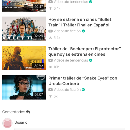
Vídeos de tendencias
02:17
6,4k
Hoy se estrena en cines “Bullet
Train” | Tráiler Final en Español
Vídeos de ficción
02:29
5,4k
Tráiler de “Beekeeper: El protector”
que hoy se estrena en cines
Vídeos de tendencias
02:43
10k
Primer tráiler de “Snake Eyes” con
Úrsula Corberó
Vídeos de ficción
01:07
6k
Comentarios
Usuario