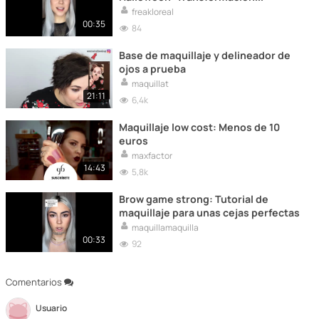
aterradora en 10 pasos
freakloreal
00:35
84
Base de maquillaje y delineador de
ojos a prueba
maquillat
21:11
6,4k
Maquillaje low cost: Menos de 10
euros
maxfactor
14:43
5,8k
Brow game strong: Tutorial de
maquillaje para unas cejas perfectas
maquillamaquilla
00:33
92
Comentarios
Usuario