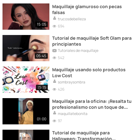
Maquillaje glamuroso con pecas
falsas
trucosdebelleza
15:05
694
Tutorial de maquillaje Soft Glam para
principiantes
Tutoriales de maquillaje
05:45
542
Maquillaje usando solo productos
Low Cost
sombraysombra
15:15
426
Maquillaje para la oficina: ¡Resalta tu
profesionalismo con un toque de
estilo!
maquillatebonita
01:00
97
Tutorial de maquillaje para
Halloween: Transformación