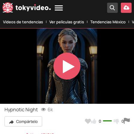
Vídeos de tendencias
Ver películas gratis
Tendencias México
V
Play
Video
Hypnotic Night
6k
0
0
Compártelo