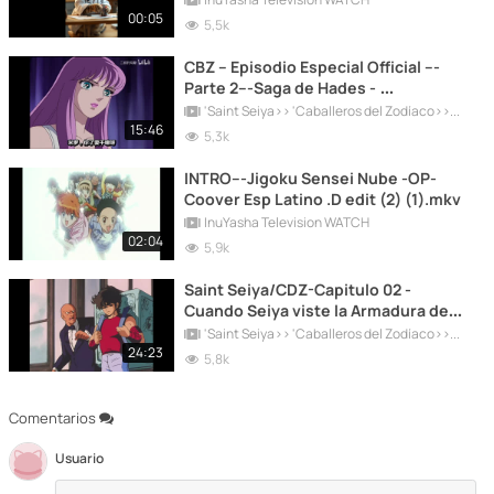
00:05
5,5k
CBZ -- Episodio Especial Official ---
Parte 2---Saga de Hades -
HDSTV.mp4
'Saint Seiya>> 'Caballeros del Zodíaco>>SerieTV.OVA..Films..Extras
15:46
5,3k
INTRO---Jigoku Sensei Nube -OP-
Coover Esp Latino .D edit (2) (1).mkv
InuYasha Television WATCH
02:04
5,9k
Saint Seiya/CDZ-Capitulo 02 -
Cuando Seiya viste la Armadura de
Pegaso..1080 HD mp4
'Saint Seiya>> 'Caballeros del Zodíaco>>SerieTV.OVA..Films..Extras
24:23
5,8k
Comentarios
Usuario