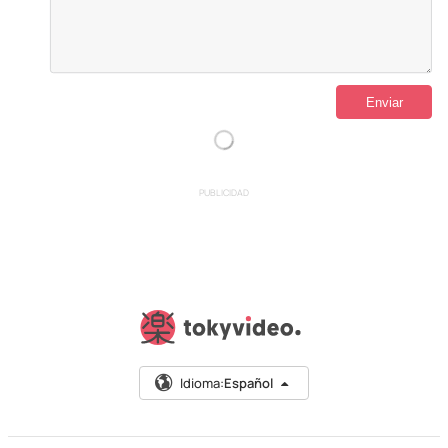
PUBLICIDAD
Idioma:
Español