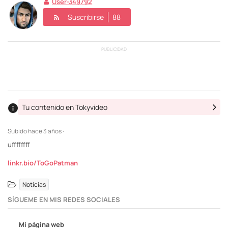
User-349792
Suscribirse
88
PUBLICIDAD
Tu contenido en Tokyvideo
Subido
hace 3 años ·
uffffffff
linkr.bio/ToGoPatman
Noticias
SÍGUEME EN MIS REDES SOCIALES
Mi página web