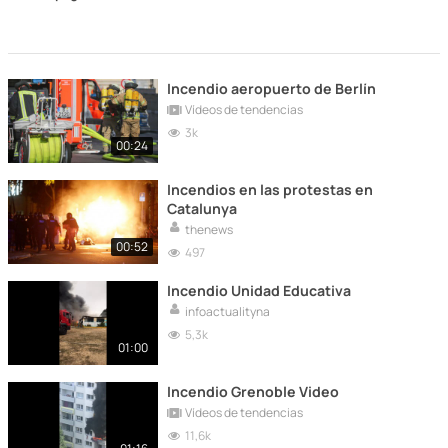
Incendio aeropuerto de Berlín
Vídeos de tendencias
3k
00:24
Incendios en las protestas en
Catalunya
thenews
00:52
497
Incendio Unidad Educativa
infoactualityna
5,3k
01:00
Incendio Grenoble Video
Vídeos de tendencias
11,6k