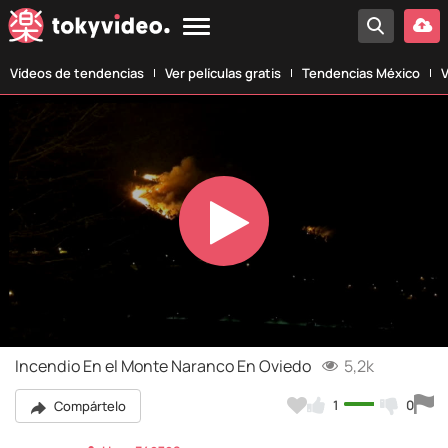
Vídeos de tendencias
Ver películas gratis
Tendencias México
V
Play
Video
Incendio En el Monte Naranco En Oviedo
5,2k
1
0
Compártelo