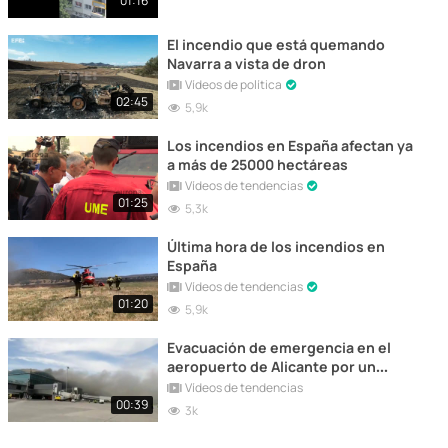
01:16
El incendio que está quemando
Navarra a vista de dron
Vídeos de política
02:45
5,9k
Los incendios en España afectan ya
a más de 25000 hectáreas
Vídeos de tendencias
01:25
5,3k
Última hora de los incendios en
España
Vídeos de tendencias
01:20
5,9k
Evacuación de emergencia en el
aeropuerto de Alicante por un
incendio
Vídeos de tendencias
00:39
3k