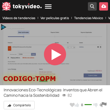
Vídeos de tendencias
Ver películas gratis
Tendencias México
V
Play
Video
Innovaciones Eco-Tecnológicas: Inventos que Abren el
Camino hacia la Sostenibilidad
82
0
0
Compártelo