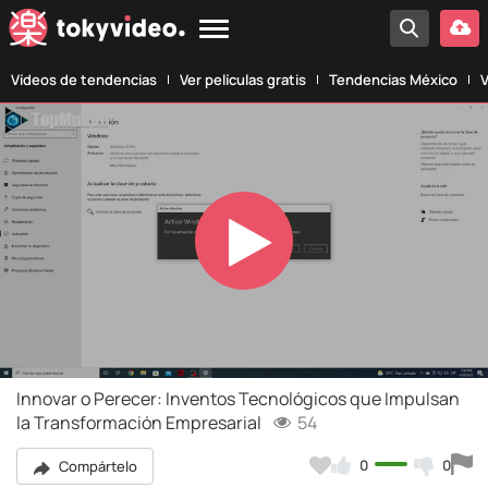
Vídeos de tendencias
Ver películas gratis
Tendencias México
V
Play
Video
Innovar o Perecer: Inventos Tecnológicos que Impulsan
la Transformación Empresarial
54
0
0
Compártelo