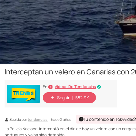
Interceptan un velero en Canarias con 2
Vídeos De Tendencias
En
Seguir
582,9K
Tu contenido en Tokyvideo
Subido por
tendencias
· hace 2 años ·
La Policía Nacional interceptó en el día de hoy un velero con un carga
portugués y ya ha sido detenido.