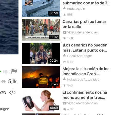
submarino con más de 3
toneladas de cocaína
noticiaspain
00:50
558
Canarias prohibe fumar
en la calle
Vídeos de tendencias
01:12
12,1k
¡Los canarios no pueden
más. Están a punto de
estallar!
Canal 'AntiProgre'
00:24
5,5k
Mejora la situación de los
0
incendios en Gran
Canaria
Noticias de Actualidad
5,1k
00:43
540
El confinamiento nos ha
hecho aumentar tres
kilos de peso
Vídeos de tendencias
01:09
origen
4,9k