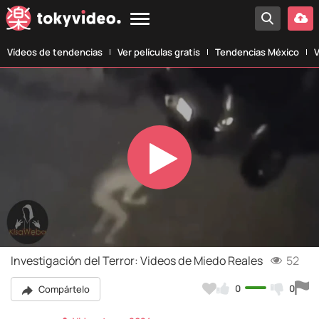
Vídeos de tendencias
Ver películas gratis
Tendencias México
V
Play
Video
Investigación del Terror: Videos de Miedo Reales
52
0
0
Compártelo