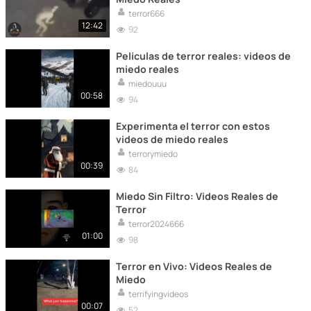
terror666
12:42
92
Películas de terror reales: videos de
miedo reales
miedouuu
00:58
94
Experimenta el terror con estos
videos de miedo reales
terrorymiedo
00:39
84
Miedo Sin Filtro: Videos Reales de
Terror
terror2024666
01:00
98
Terror en Vivo: Videos Reales de
Miedo
terrifyingvideos
00:07
52