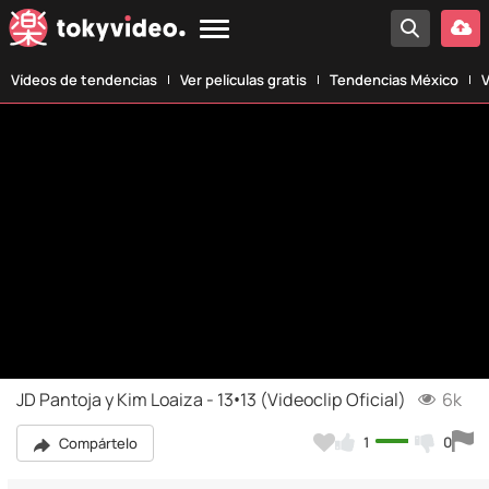
Vídeos de tendencias
Ver películas gratis
Tendencias México
V
JD Pantoja y Kim Loaiza - 13•13 (Videoclip Oficial)
6k
1
0
Compártelo