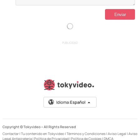
PUBLICIDAD
Idioma:
Español
Copyright © Tokyvideo –
All Rights Reserved
Contactar
|
Tu contenido en Tokyvideo
|
Términos y Condiciones
|
Aviso Legal
|
Aviso
Legal Antipiratería
|
Política de Privacidad
|
Política de Cookies
|
DMCA