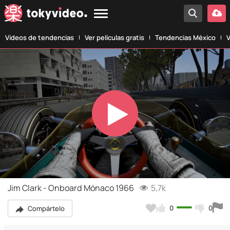
Vídeos de tendencias
Ver películas gratis
Tendencias México
V
Play
Video
Jim Clark - Onboard Mónaco 1966
5,7k
0
0
Compártelo