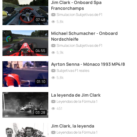
Jim Clark - Onboard Spa
Francorchamps
Simulacion Subjetivas de F1
07:48
5,8k
Michael Schumacher - Onboard
Nordschleife
Simulacion Subjetivas de F1
04:55
5,9k
Ayrton Senna - Mónaco 1993 MP4/8
Subjetivas F1 reales
5,8k
01:10
La leyenda de Jim Clark
Leyendas de la Fórmula 1
451
03:28
Jim Clark, la leyenda
Leyendas de la Fórmula 1