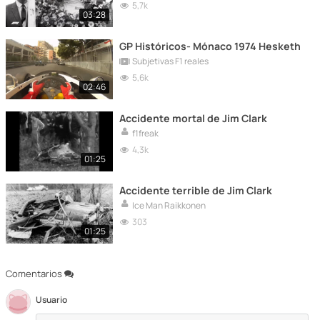
5,7k
03:28
GP Históricos- Mónaco 1974 Hesketh
Subjetivas F1 reales
5,6k
02:46
Accidente mortal de Jim Clark
f1freak
4,3k
01:25
Accidente terrible de Jim Clark
Ice Man Raikkonen
303
01:25
Comentarios
Usuario