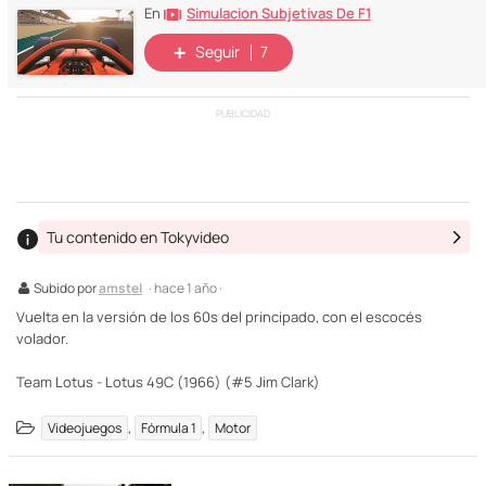
Simulacion Subjetivas De F1
En
Seguir
7
PUBLICIDAD
Tu contenido en Tokyvideo
Subido por
amstel
· hace 1 año ·
Vuelta en la versión de los 60s del principado, con el escocés
volador.
Team Lotus - Lotus 49C (1966) (#5 Jim Clark)
,
,
Videojuegos
Fórmula 1
Motor