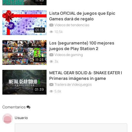
11:49
Lista OFICIAL de juegos que Epic
Games dará de regalo
Vídeos de tendencias
01:15
10,5k
Los (seguramente) 100 mejores
juegos de Play Station 2
Vídeos de gaming
11:23
3k
METAL GEAR SOLID Δ: SNAKE EATER |
Primeras imágenes in game
Trailers de Videojuegos
01:39
5,6k
Comentarios
Usuario