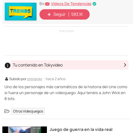
Vídeos De Tendencias
En
Seguir
583,1K
PUBLICIDAD
Tu contenido en Tokyvideo
Subido por
simionky
· hace 2 años ·
Uno de los personajes más carismáticos de la historia del cine como
si fuera un personaje de un videojuego. Aquí tenéis a John Wick en
8 bits.
Otros Videojuegos
Juego de guerra en la vida real