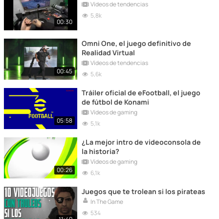
Vídeos de tendencias
5,8k
00:30
Omni One, el juego definitivo de
Realidad Virtual
Vídeos de tendencias
00:45
5,6k
Tráiler oficial de eFootball, el juego
de fútbol de Konami
Vídeos de gaming
05:58
5,1k
¿La mejor intro de videoconsola de
la historia?
Vídeos de gaming
00:26
6,1k
Juegos que te trolean si los pirateas
In The Game
534