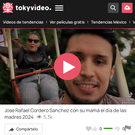
Vídeos de tendencias
Ver películas gratis
Tendencias México
V
Play
Video
Jose Rafael Cordero Sanchez con su mamá el día de las
madres 2024
5,3k
0
0
Compártelo