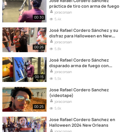
José Rafael Cordero Sánchez
práctica de tiro con arma de fuego
joracorsan
00:30
5,4k
José Rafael Cordero Sánchez y su
disfraz para Halloween en New
Orleans
joracorsan
00:26
5,8k
José Rafael Cordero Sánchez
disparado arma de fuego con
silenciador
joracorsan
00:15
5,5k
Jose Rafael Cordero Sanchez
(videotape)
joracorsan
00:25
5,6k
Jose Rafael Cordero Sanchez en
Halloween 2024 New Orleans
joracorsan