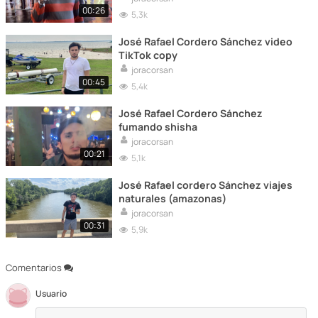
00:26
5,3k
José Rafael Cordero Sánchez video
TikTok copy
joracorsan
00:45
5,4k
José Rafael Cordero Sánchez
fumando shisha
joracorsan
00:21
5,1k
José Rafael cordero Sánchez viajes
naturales (amazonas)
joracorsan
00:31
5,9k
Comentarios
Usuario