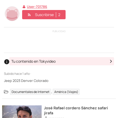
User-701786
Suscribirse
2
PUBLICIDAD
Tu contenido en Tokyvideo
Subido
hace 1 año ·
Jeep 2023 Denver Colorado
,
Documentales de Internet
América (Viajes)
José Rafael cordero Sánchez safari
jirafa