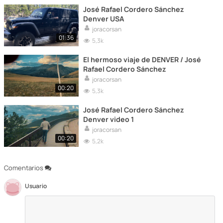
José Rafael Cordero Sánchez
Denver USA
joracorsan
01:36
5,3k
El hermoso viaje de DENVER / José
Rafael Cordero Sánchez
joracorsan
00:20
5,3k
José Rafael Cordero Sánchez
Denver video 1
joracorsan
00:20
5,2k
Comentarios
Usuario