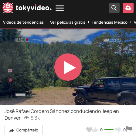
Vídeos de tendencias
Ver películas gratis
Tendencias México
V
Play
Video
José Rafael Cordero Sánchez conduciendo Jeep en
Denver
5,3k
0
0
Compártelo