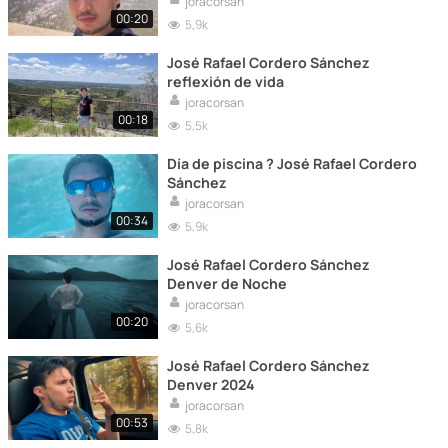
joracorsan
00:20
5,9k
José Rafael Cordero Sánchez
reflexión de vida
joracorsan
00:18
5,5k
Día de piscina ? José Rafael Cordero
Sánchez
joracorsan
00:34
5,9k
José Rafael Cordero Sánchez
Denver de Noche
joracorsan
00:20
5,6k
José Rafael Cordero Sánchez
Denver 2024
joracorsan
00:53
5,8k