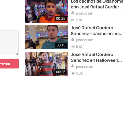
Los cacinos de Oklahoma
con José Rafael Cordero
Sánchez
joracorsan
00:26
5,8k
José Rafael Cordero
Sánchez - casino en new
Orleans
joracorsan
00:15
5,8k
Jose Rafael Cordero
Sanchez en Halloween
2024 New Orleans
joracorsan
00:26
5,3k