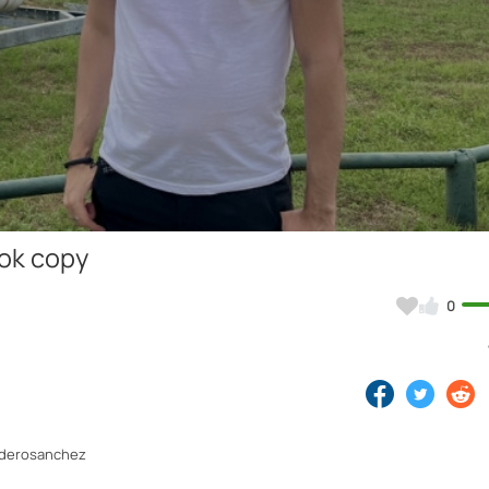
Video
Tok copy
0
orderosanchez