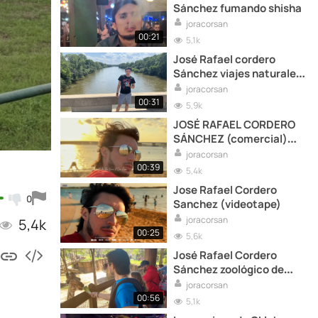
Sánchez fumando shisha
joracorsan
00:21
5,1k
José Rafael cordero
Sánchez viajes naturales
(amazonas)
joracorsan
00:31
5,9k
JOSÉ RAFAEL CORDERO
SÁNCHEZ (comercial)
Frisco Lake texas
joracorsan
00:39
5,4k
Jose Rafael Cordero
0
Sanchez (videotape)
joracorsan
5,4k
00:25
5,6k
José Rafael Cordero
Sánchez zoológico de
Dallas
joracorsan
00:56
5,1k