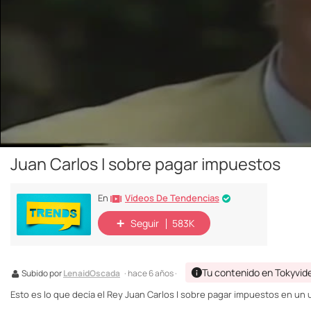
Juan Carlos I sobre pagar impuestos
Vídeos De Tendencias
En
Seguir
583K
Tu contenido en Tokyvid
Subido por
LenaidOscada
· hace 6 años ·
Esto es lo que decía el Rey Juan Carlos I sobre pagar impuestos en un 