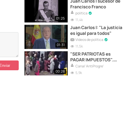
Juan Carlos I sucesor de
Francisco Franco
politica
01:25
11,4k
Juan Carlos I: "La justicia
es igual para todos"
Vídeos de política
01:31
11,5k
"SER PATRIOTAS es
PAGAR IMPUESTOS".
PARA MANTENER A LOS
Canal 'AntiProgre'
QUE NOS ESTÁN
00:28
5,9k
DESTRUYENDO