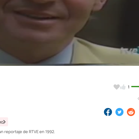
Video
1
eo
un reportaje de RTVE en 1992.