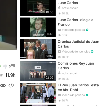
Juan Carlos I
noticiaspain
01:50
10,9k
Juan Carlos I elogia a
Franco
Vídeos de política
00:45
3,5k
Crónica Judicial de Juan
Carlos I
Vídeos de tendencias
01:57
10,5k
Comisiones Rey Juan
0
Carlos I
noticiaspain
11,9k
02:02
10,4k
El Rey Juan Carlos I está
en Abu Dabi
Vídeos de política
00:45
10,7k