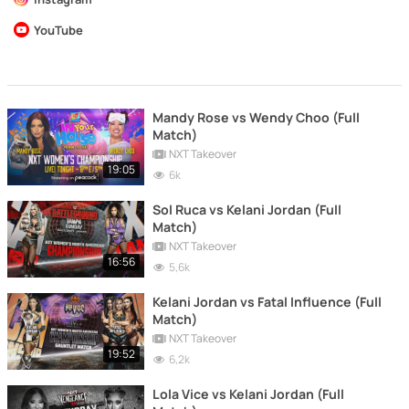
YouTube
Mandy Rose vs Wendy Choo (Full
Match)
NXT Takeover
19:05
6k
Sol Ruca vs Kelani Jordan (Full
Match)
NXT Takeover
16:56
5,6k
Kelani Jordan vs Fatal Influence (Full
Match)
NXT Takeover
19:52
6,2k
Lola Vice vs Kelani Jordan (Full