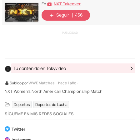
NXT Takeover
En
Seguir
456
PUBLICIDAD
Tu contenido en Tokyvideo
Subido por
WWE Matches
· hace 1 año ·
NXT Women's North American Championship Match
,
Deportes
Deportes de Lucha
SÍGUEME EN MIS REDES SOCIALES
Twitter
Instagram