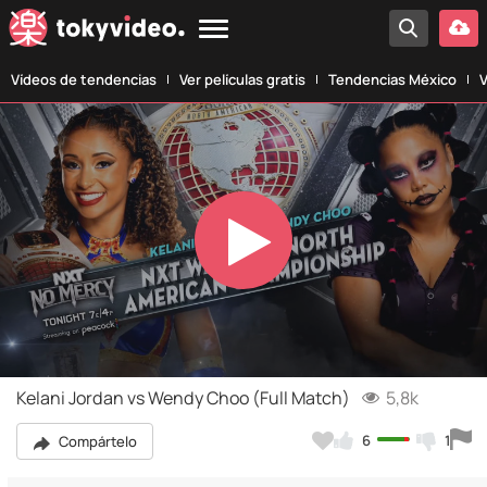
Vídeos de tendencias
Ver películas gratis
Tendencias México
V
Play
Video
Kelani Jordan vs Wendy Choo (Full Match)
5,8k
6
1
Compártelo