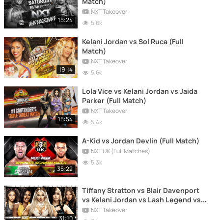
Match)
NXT Takeover
15:24
5,6k
Kelani Jordan vs Sol Ruca (Full
Match)
NXT Takeover
19:14
5,6k
Lola Vice vs Kelani Jordan vs Jaida
Parker (Full Match)
NXT Takeover
15:54
5,4k
A-Kid vs Jordan Devlin (Full Match)
NXT UK (Full Matches)
5,3k
35:22
Tiffany Stratton vs Blair Davenport
vs Kelani Jordan vs Lash Legend vs
Fallon Henley (Full Match)
NXT Takeover
31:10