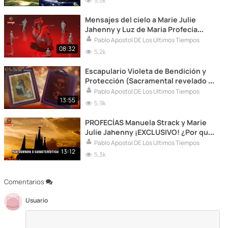
5,5k
Mensajes del cielo a Marie Julie
Jahenny y Luz de María Profecía
celestial enfermedad desconocida
Pablo Apostol DE Los Ultimos Tiempos
08:32
5,2k
Escapulario Violeta de Bendición y
Protección (Sacramental revelado a
María Julia Jahenny)
Pablo Apostol DE Los Ultimos Tiempos
13:55
5,9k
PROFECÍAS Manuela Strack y Marie
Julie Jahenny ¡EXCLUSIVO! ¿Por qué
Nadie Encuentra al Gran Monarca
Pablo Apostol DE Los Ultimos Tiempos
13:12
5,3k
Comentarios
Usuario