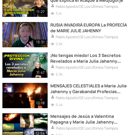
que Explica el Ataque a Medjugorje
Pablo Apostol DE Los Ultimos Tiempos
11:27
5,1k
RUSIA INVADIRÁ EUROPA La PROFECÍA
de MARIE JULIE JAHENNY
Pablo Apostol DE Los Ultimos Tiempos
13:31
5,6k
¡No tengas miedo! Los 3 Secretos
Revelados a María Julia Jahenny
para Protección en la Tribulación
Pablo Apostol DE Los Ultimos Tiempos
11:47
5,9k
MENSAJES CELESTIALES a Marie Julie
Jahenny y Garabandal Profecías
sobre el destino de las naciones
Pablo Apostol DE Los Ultimos Tiempos
12:18
5,4k
Mensajes de Jesús a Valentina
Papagna y Marie Julie Jahenny
PROFECÍAS y HERRAMIENTAS de
Pablo Apostol DE Los Ultimos Tiempos
SALVACIÓN
12:54