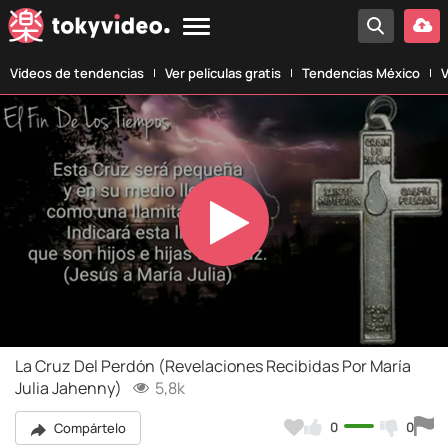
Vídeos de tendencias
Ver películas gratis
Tendencias México
V
Play
Video
La Cruz Del Perdón (Revelaciones Recibidas Por María
Julia Jahenny)
5,8k
0
0
Compártelo