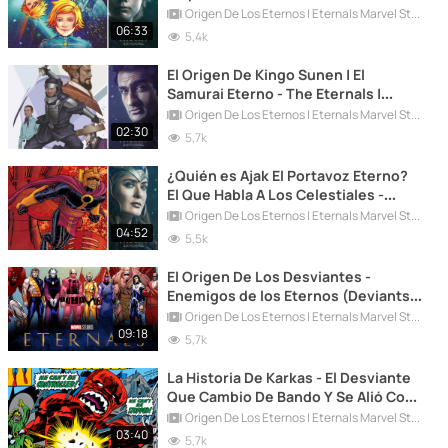
Comics | Lia McHugh - Eternals
Origen De Los Eternos | Eternals Marvel Studios
06:33
5,4k
El Origen De Kingo Sunen | El
Samurai Eterno - The Eternals |
Kumail Nanjiani - Marvel Comics
Origen De Los Eternos | Eternals Marvel Studios
02:30
5,7k
¿Quién es Ajak El Portavoz Eterno?
El Que Habla A Los Celestiales -
Eternals - Marvel Comics
Origen De Los Eternos | Eternals Marvel Studios
04:52
5,5k
El Origen De Los Desviantes -
Enemigos de los Eternos (Deviants
Vs. Eternals) - Marvel Comics
Origen De Los Eternos | Eternals Marvel Studios
09:18
5,7k
La Historia De Karkas - El Desviante
Que Cambio De Bando Y Se Alió Con
Los Eternos - Marvel Comics
Origen De Los Eternos | Eternals Marvel Studios
03:40
5,7k