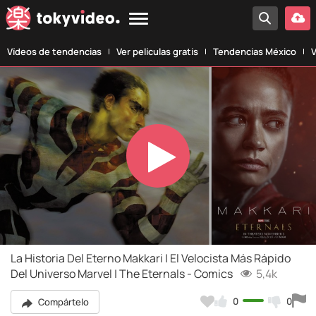
Vídeos de tendencias
Ver películas gratis
Tendencias México
V
Play
Video
La Historia Del Eterno Makkari | El Velocista Más Rápido
Del Universo Marvel | The Eternals - Comics
5,4k
0
0
Compártelo