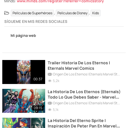
Minds:
www.minds.com/register?referrer=comicsstory
,
,
Películas de Superhéroes
Películas de Disney
Kids
SÍGUEME EN MIS REDES SOCIALES
Mi página web
Trailer Historia De Los Eternos |
Eternals Marvel Comics
Origen De Los Eternos | Eternals Marvel Studios
00:37
5,2k
La Historia De Los Eternos (Eternals)
Todo Lo Que Debes Saber - Marvel
Comics
Origen De Los Eternos | Eternals Marvel Studios
09:15
5,1k
La Historia Del Eterno Sprite |
Inspiración De Peter Pan En Marvel